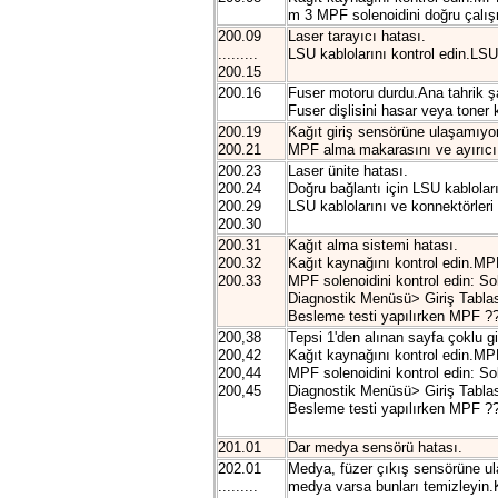
m 3 MPF solenoidini doğru çalışm
200.09
Laser tarayıcı hatası.
.........
LSU kablolarını kontrol edin.LSU 
200.15
200.16
Fuser motoru durdu.Ana tahrik şa
Fuser dişlisini hasar veya toner ki
200.19
Kağıt giriş sensörüne ulaşamıyor
200.21
MPF alma makarasını ve ayırıcı p
200.23
Laser ünite hatası.
200.24
Doğru bağlantı için LSU kabloların
200.29
LSU kablolarını ve konnektörleri 
200.30
200.31
Kağıt alma sistemi hatası.
200.32
Kağıt kaynağını kontrol edin.MPF
200.33
MPF solenoidini kontrol edin: So
Diagnostik Menüsü> Giriş Tablas
Besleme testi yapılırken MPF ??s
200,38
Tepsi 1'den alınan sayfa çoklu 
200,42
Kağıt kaynağını kontrol edin.MPF
200,44
MPF solenoidini kontrol edin: So
200,45
Diagnostik Menüsü> Giriş Tablas
Besleme testi yapılırken MPF ??s
201.01
Dar medya sensörü hatası.
202.01
Medya, füzer çıkış sensörüne ul
.........
medya varsa bunları temizleyin.