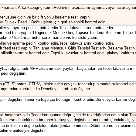
 sıkışması. Arka kapağı çıkarın.Redrive makaralarını aşınma veya hasar açısı
enüsüne gidin ve bir çift yönlü besleme testi yapın:
 Duplex Feed 1 Doğru işlem için geri solenoidi kontrol edin.
er ve ayırma pedini kontrol edin.Tepsi kılavuzlarını kontrol edin.
r feed testi yapın: Diagnostik Menü> Giriş Tepsisi Testleri> Besleme Testi> 
 çekme / kaldırma motor şanzıman servis kontrolü yapın.
er ve ayırma pedini kontrol edin.Tepsi kılavuzlarını kontrol edin.
r feed testi yapın: Tanılama Menüsü> Giriş Tepsisi Testleri> Besleme Testi> 
ilindir takımını kontrol edin.Tepsi kılavuzlarını kontrol edin, plakayı kaldırın 
fayı algılamadı.MPF aksamındaki yayları, bağlantıları ve tepsi kılavuzlarını 
edi değiştirin.
a (CTLS) hatası.CTLS'yi bloke eden gevşek toner olup olmadığını kontrol edi
sından kontrol edin.Denetleyici kartını değiştirin.
ini değiştirin.Toner kartuşu çip kontağını kontrol edin.Denetleyici kartını değiş
li başarısız oldu.Toner kartuşunun doğru şekilde takıldığından emin olun.To
Gerekirse desteklenen bir toner kartuşuyla değiştirin.Toner kartuşundaki dişli
me ünitesinin doğru şekilde takıldığından emin olun.Görüntüleme ünitesinin de
üleme ünitesiyle değiştirin.