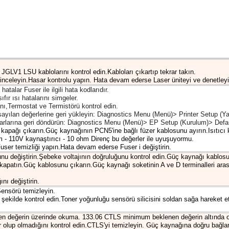
GLV1 LSU kablolarını kontrol edin.Kabloları çıkartıp tekrar takın.
inceleyin.Hasar kontrolu yapın. Hata devam ederse Laser üniteyi ve denetleyici
talar Fuser ile ilgili hata kodlarıdır.
ır ısı hatalarını simgeler.
anı,Termostat ve Termistörü kontrol edin.
sayılan değerlerine geri yükleyin: Diagnostics Menu (Menü)> Printer Setup (Yaz
yarlarına geri döndürün: Diagnostics Menu (Menü)> EP Setup (Kurulum)> Defaul
kapağı çıkarın.Güç kaynağının PCN5'ine bağlı füzer kablosunu ayırın.Isıtıcı 
m - 110V kaynaştırıcı - 10 ohm Direnç bu değerler ile uyuşuyormu.
user temizliği yapın.Hata devam ederse Fuser i değiştirin.
u değiştirin.Şebeke voltajının doğruluğunu kontrol edin.Güç kaynağı kablosun
 kapatın.Güç kablosunu çıkarın.Güç kaynağı soketinin A ve D terminalleri aras
ı değiştirin.
ensörü temizleyin.
ekilde kontrol edin.Toner yoğunluğu sensörü silicisini soldan sağa hareket ett
 değerin üzerinde okuma. 133.06 CTLS minimum beklenen değerin altında o
 olup olmadığını kontrol edin.CTLS'yi temizleyin. Güç kaynağına doğru bağlan