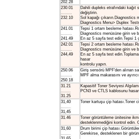
202.28
230.01
Dahili dupleks etrafındaki kağıt
.........
değiştirin.
232.10
Sol kapağı çıkarın.Diagnostics m
Diagnostics Menu> Duplex Tests>
241.01
Tepsi 1 ortam besleme hatası.Roll
.........
Diagnostics menüsüne girin ve bi
241.49
En az 5 sayfa test edin.Tepsi 1
242.01
Tepsi 2 ortam besleme hatası.Roll
.........
Diagnostics menüsüne girin ve bi
244,49
En az 5 sayfa test edin.Toplama s
hasar
kontrolu yapın.
250.06
Giriş sensörü MPF'den alınan say
.........
MPF alma makarasını ve ayırıcı p
250.18
31.21
Kapasitif Toner Seviyesi Algılam
........
PCN3 ve CTLS kablosunu hasar açı
31.25
31,40
Toner kartuşu çip hatası.Toner cip
........
31,45
31.46
Toner görüntüleme ünitesine ikma
desteklenmediğini kontrol edin. 
31,60
Drum birimi çip hatası.Görüntüle
........
Gerekirse, desteklenen bir görünt
31,65