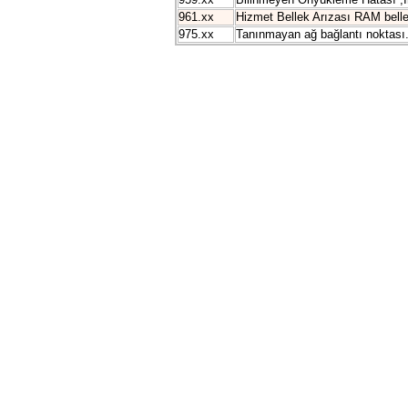
961.xx
Hizmet Bellek Arızası RAM bell
975.xx
Tanınmayan ağ bağlantı noktası.St