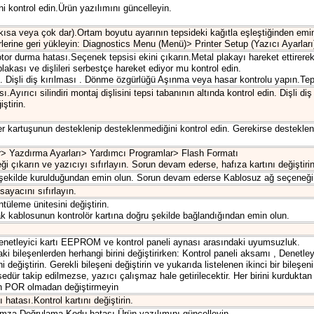
i kontrol edin.Ürün yazılımını güncelleyin.
ısa veya çok dar).Ortam boyutu ayarının tepsideki kağıtla eşleştiğinden emin
rlerine geri yükleyin: Diagnostics Menu (Menü)> Printer Setup (Yazıcı Ayarları
or durma hatası.Seçenek tepsisi ekini çıkarın.Metal plakayı hareket ettirere
 plakası ve dişlileri serbestçe hareket ediyor mu kontrol edin.
. Dişli diş kırılması . Dönme özgürlüğü Aşınma veya hasar kontrolu yapın.Tepsi
ı.Ayırıcı silindiri montaj dişlisini tepsi tabanının altında kontrol edin. Dişli
ştirin.
r kartuşunun desteklenip desteklenmediğini kontrol edin. Gerekirse desteklenen
lar> Yazdırma Ayarları> Yardımcı Programlar> Flash Formatı
i çıkarın ve yazıcıyı sıfırlayın. Sorun devam ederse, hafıza kartını değiştirin
şekilde kurulduğundan emin olun. Sorun devam ederse Kablosuz ağ seçeneğini k
sayacını sıfırlayın.
üleme ünitesini değiştirin.
k kablosunun kontrolör kartına doğru şekilde bağlandığından emin olun.
etleyici kartı EEPROM ve kontrol paneli aynası arasındaki uyumsuzluk.
i bileşenlerden herhangi birini değiştirirken: Kontrol paneli aksamı , Denetley
i değiştirin. Gerekli bileşeni değiştirin ve yukarıda listelenen ikinci bir bileş
ür takip edilmezse, yazıcı çalışmaz hale getirilecektir. Her birini kurduktan s
an POR olmadan değiştirmeyin
tası.Kontrol kartını değiştirin.
mza Doğrulama Kodu hatası.Ürün yazılımını güncelleyin.