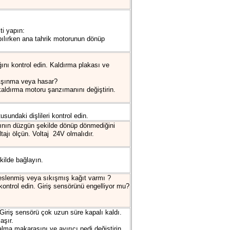
ti yapın:
pılırken ana tahrik motorunun dönüp
ğını kontrol edin. Kaldırma plakası ve
ü Aşınma veya hasar?
aldırma motoru şanzımanını değiştirin.
sundaki dişlileri kontrol edin.
ının düzgün şekilde dönüp dönmediğini
tajı ölçün. Voltaj 24V olmalıdır.
kilde bağlayın.
 beslenmiş veya sıkışmış kağıt varmı ?
kontrol edin. Giriş sensörünü engelliyor mu?
Giriş sensörü çok uzun süre kapalı kaldı.
aşır.
lma makarasını ve ayırıcı pedi değiştirin.