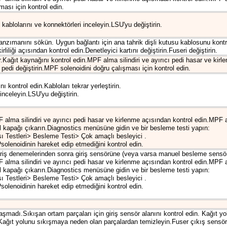
ası için kontrol edin.
kablolarını ve konnektörleri inceleyin.LSU'yu değiştirin.
nzımanını sökün. Uygun bağlantı için ana tahrik dişli kutusu kablosunu kontr
rliliği açısından kontrol edin.Denetleyici kartını değiştirin.Fuseri değiştirin.
.Kağıt kaynağını kontrol edin.MPF alma silindiri ve ayırıcı pedi hasar ve kirl
edi değiştirin.MPF solenoidini doğru çalışması için kontrol edin.
ı kontrol edin.Kabloları tekrar yerleştirin.
inceleyin.LSU'yu değiştirin.
 alma silindiri ve ayırıcı pedi hasar ve kirlenme açısından kontrol edin.MPF a
l kapağı çıkarın.Diagnostics menüsüne gidin ve bir besleme testi yapın:
ı Testleri> Besleme Testi> Çok amaçlı besleyici .
olenoidinin hareket edip etmediğini kontrol edin.
giriş denemelerinden sonra giriş sensörüne (veya varsa manuel besleme sensö
 alma silindiri ve ayırıcı pedi hasar ve kirlenme açısından kontrol edin.MPF a
l kapağı çıkarın.Diagnostics menüsüne gidin ve bir besleme testi yapın:
ı Testleri> Besleme Testi> Çok amaçlı besleyici .
olenoidinin hareket edip etmediğini kontrol edin.
aşmadı.Sıkışan ortam parçaları için giriş sensör alanını kontrol edin. Kağıt
Kağıt yolunu sıkışmaya neden olan parçalardan temizleyin.Fuser çıkış sensörü