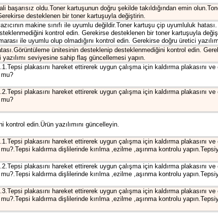
li başarısız oldu.Toner kartuşunun doğru şekilde takıldığından emin olun.To
erekirse desteklenen bir toner kartuşuyla değiştirin.
zıcının makine sınıfı ile uyumlu değildir.Toner kartuşu çip uyumluluk hatası.
teklenmediğini kontrol edin. Gerekirse desteklenen bir toner kartuşuyla değişt
marası ile uyumlu olup olmadığını kontrol edin. Gerekirse doğru üretici yazılı
ası.Görüntüleme ünitesinin desteklenip desteklenmediğini kontrol edin. Gerek
ci yazılımı seviyesine sahip flaş güncellemesi yapın.
.Tepsi plakasını hareket ettirerek uygun çalışma için kaldırma plakasını ve di
r mu?
.Tepsi plakasını hareket ettirerek uygun çalışma için kaldırma plakasını ve di
r mu?
i kontrol edin.Ürün yazılımını güncelleyin.
.Tepsi plakasını hareket ettirerek uygun çalışma için kaldırma plakasını ve di
r mu?.Tepsi kaldırma dişlilerinde kırılma ,ezilme ,aşınma kontrolu yapın.Tepsiyi
.Tepsi plakasını hareket ettirerek uygun çalışma için kaldırma plakasını ve di
r mu?.Tepsi kaldırma dişlilerinde kırılma ,ezilme ,aşınma kontrolu yapın.Tepsiyi
.Tepsi plakasını hareket ettirerek uygun çalışma için kaldırma plakasını ve di
r mu?.Tepsi kaldırma dişlilerinde kırılma ,ezilme ,aşınma kontrolu yapın.Tepsiyi