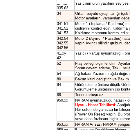
..........
Yazıcının ürün yazılımı seviyesin
335.63
34
Ortam boyutu uyuşmazlığı (çok k
Motor ayarlarını varsayılan değe
341.51
Motor 1 (Toplama / Kaldırma) mot
341.52
dişlilerini kontrol edin. Kaldırma
341.53
Kaldırma motorunu kontrol edin: 
342.54
Motor 2 (Ayırıcı / Passthru) hatas
342.55
yapın.Ayırıcı silindir grubunu deği
342.56
41.xy
Yazıcı / kartuş uyuşmazlığı.Tone
42
52
Flaş belleği biçimlendirin: Ayar
Sorun devam ederse, Takılı belleğ
54
Ağ hatası.Yazıcının ağda doğru 
80
Bakım kitini değiştirin ve Bakım 
84
Görüntüleme ünitesi düşük.Görünt
Görüntüleme ünitesinin çip konta
88
Toner kartuşu az
950.xx
NVRAM uyumsuzluğu hatası - den
Uyarı - Hasar Tehlikesi:
Aşağıdak
Her seferinde yalnızca bir bileşen
(Power On Reset) yapın. Bu prosed
veya daha fazlasını hiçbir zam
953.xx
NVRAM Arızası NVRAM yongası ha
959.xx
Bilinmeyen Önyükleme Hatası ,İ