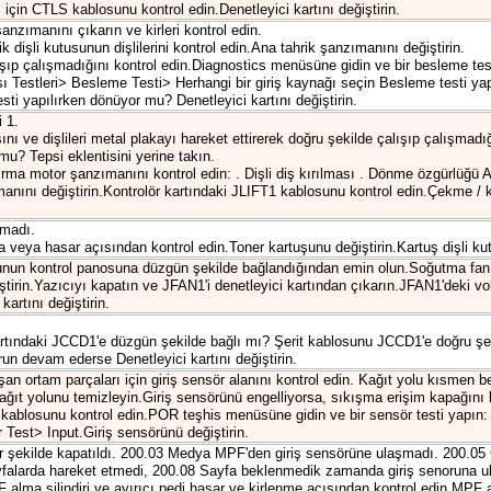
için CTLS kablosunu kontrol edin.Denetleyici kartını değiştirin.
nzımanını çıkarın ve kirleri kontrol edin.
 dişli kutusunun dişlilerini kontrol edin.Ana tahrik şanzımanını değiştirin.
ıp çalışmadığını kontrol edin.Diagnostics menüsüne gidin ve bir besleme tes
ı Testleri> Besleme Testi> Herhangi bir giriş kaynağı seçin Besleme testi ya
sti yapılırken dönüyor mu? Denetleyici kartını değiştirin.
 1.
ını ve dişlileri metal plakayı hareket ettirerek doğru şekilde çalışıp çalışmadı
rmu? Tepsi eklentisini yerine takın.
dırma motor şanzımanını kontrol edin: . Dişli diş kırılması . Dönme özgürlüğ
nını değiştirin.Kontrolör kartındaki JLIFT1 kablosunu kontrol edin.Çekme / k
nmadı.
 veya hasar açısından kontrol edin.Toner kartuşunu değiştirin.Kartuş dişli kutu
unun kontrol panosuna düzgün şekilde bağlandığından emin olun.Soğutma fan
tirin.Yazıcıyı kapatın ve JFAN1'i denetleyici kartından çıkarın.JFAN1'deki vol
artını değiştirin.
artındaki JCCD1'e düzgün şekilde bağlı mı? Şerit kablosunu JCCD1'e doğru şe
run devam ederse Denetleyici kartını değiştirin.
şan ortam parçaları için giriş sensör alanını kontrol edin. Kağıt yolu kısmen
ğıt yolunu temizleyin.Giriş sensörünü engelliyorsa, sıkışma erişim kapağını 
ü kablosunu kontrol edin.POR teşhis menüsüne gidin ve bir sensör testi yapın:
est> Input.Giriş sensörünü değiştirin.
ir şekilde kapatıldı. 200.03 Medya MPF'den giriş sensörüne ulaşmadı. 200.05 
yfalarda hareket etmedi, 200.08 Sayfa beklenmedik zamanda giriş senoruna ul
 alma silindiri ve ayırıcı pedi hasar ve kirlenme açısından kontrol edin.MPF a