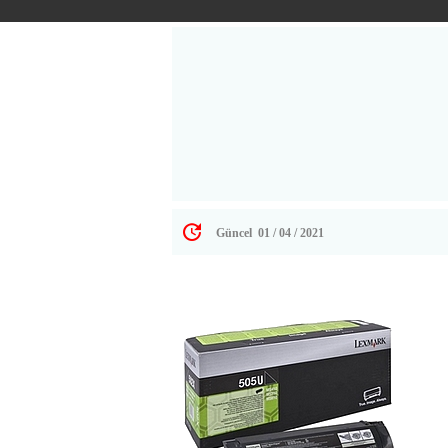
Printer servis
Yazıcı hataları ve çözümleri

Güncel 01 / 04 / 2021