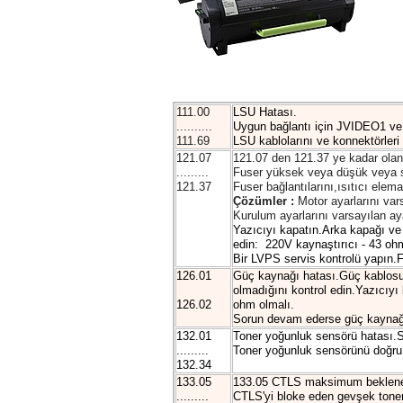
111.00
LSU Hatası.
..........
Uygun bağlantı için JVIDEO1 ve J
111.69
LSU kablolarını ve konnektörleri 
121.07
121.07 den 121.37 ye kadar olan ha
.........
Fuser yüksek veya düşük veya sıf
121.37
Fuser bağlantılarını,ısıtıcı elem
Çözümler :
Motor ayarlarını var
Kurulum ayarlarını varsayılan a
Yazıcıyı kapatın.Arka kapağı ve 
edin: 220V kaynaştırıcı - 43 oh
Bir LVPS servis kontrolü yapın.F
126.01
Güç kaynağı hatası.Güç kablosun
olmadığını kontrol edin.Yazıcıyı
126.02
ohm olmalı.
Sorun devam ederse güç kaynağın
132.01
Toner yoğunluk sensörü hatası.S
.........
Toner yoğunluk sensörünü doğru ş
132.34
133.05
133.05 CTLS maksimum beklenen
.........
CTLS'yi bloke eden gevşek toner