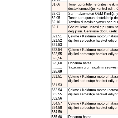
31.66
Toner görüntüleme ünitesine ikma
desteklenmediğini kontrol edin. G
32.01
Sarf malzemeleri OEM Kimliği, ya
32.05
Toner kartuşunun desteklenip des
32.10
Yazılım düzeyinin yazıcı seri nu
32.11
Görüntüleme ünitesi çip uyum hat
değiştirin. Gerekirse doğru üreti
321.51
Çekme / Kaldırma motoru hatası.1
321.52
dişlileri serbestçe hareket ediyo
321.53
322,54
Çekme / Kaldırma motoru hatası.2
322,55
dişlileri serbestçe hareket ediyo
322,56
325,60
Donanım hatası.
..........
Yazıcının ürün yazılımı seviyesin
325,69
331.51
Çekme / Kaldırma motoru hatası.1
..........
dişlileri serbestçe hareket ediyo
331.53
332.54
Çekme / Kaldırma motoru hatası.2
332.55
dişlileri serbestçe hareket ediyo
332.56
334.57
Çekme / Kaldırma motoru hatası.3
334.58
dişlileri serbestçe hareket ediyo
334.59
335.60
Donanım hatası.