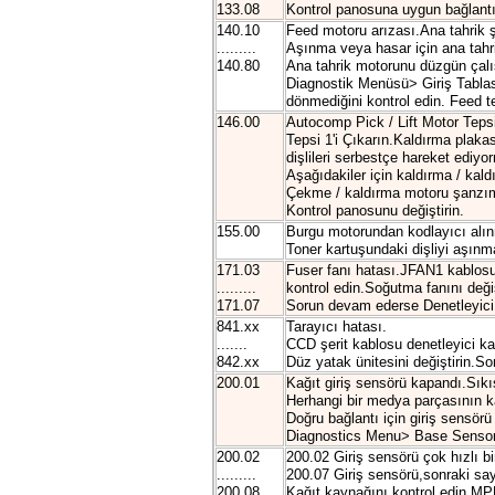
133.08
Kontrol panosuna uygun bağlantı 
140.10
Feed motoru arızası.Ana tahrik şa
.........
Aşınma veya hasar için ana tahrik
140.80
Ana tahrik motorunu düzgün çalış
Diagnostik Menüsü> Giriş Tablas
dönmediğini kontrol edin. Feed te
146.00
Autocomp Pick / Lift Motor Tepsi
Tepsi 1'i Çıkarın.Kaldırma plakas
dişlileri serbestçe hareket ediyo
Aşağıdakiler için kaldırma / kal
Çekme / kaldırma motoru şanzıma
Kontrol panosunu değiştirin.
155.00
Burgu motorundan kodlayıcı alı
Toner kartuşundaki dişliyi aşınma
171.03
Fuser fanı hatası.JFAN1 kablos
.........
kontrol edin.Soğutma fanını değiş
171.07
Sorun devam ederse Denetleyici k
841.xx
Tarayıcı hatası.
.......
CCD şerit kablosu denetleyici k
842.xx
Düz yatak ünitesini değiştirin.So
200.01
Kağıt giriş sensörü kapandı.Sıkı
Herhangi bir medya parçasının ka
Doğru bağlantı için giriş sensör
Diagnostics Menu> Base Sensor T
200.02
200.02 Giriş sensörü çok hızlı b
.........
200.07 Giriş sensörü,sonraki sa
200.08
Kağıt kaynağını kontrol edin.MPF